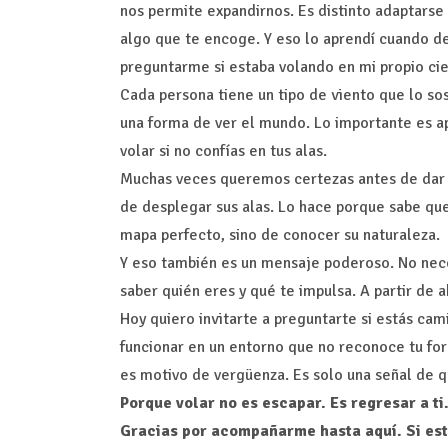
nos permite expandirnos. Es distinto adaptarse 
algo que te encoge. Y eso lo aprendí cuando d
preguntarme si estaba volando en mi propio cie
Cada persona tiene un tipo de viento que lo so
una forma de ver el mundo. Lo importante es ap
volar si no confías en tus alas.
Muchas veces queremos certezas antes de dar el
de desplegar sus alas. Lo hace porque sabe que
mapa perfecto, sino de conocer su naturaleza.
Y eso también es un mensaje poderoso. No nece
saber quién eres y qué te impulsa. A partir de
Hoy quiero invitarte a preguntarte si estás ca
funcionar en un entorno que no reconoce tu form
es motivo de vergüenza. Es solo una señal de qu
Porque volar no es escapar. Es regresar a ti
Gracias por acompañarme hasta aquí. Si esta