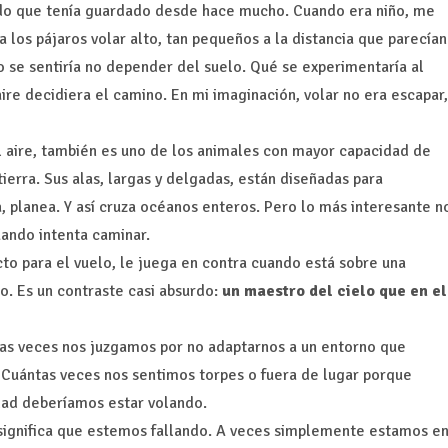
do que tenía guardado desde hace mucho. Cuando era niño, me
 a los pájaros volar alto, tan pequeños a la distancia que parecían
se sentiría no depender del suelo. Qué se experimentaría al
ire decidiera el camino. En mi imaginación, volar no era escapar,
el aire, también es uno de los animales con mayor capacidad de
tierra. Sus alas, largas y delgadas, están diseñadas para
a, planea. Y así cruza océanos enteros. Pero lo más interesante n
uando intenta caminar.
ecto para el vuelo, le juega en contra cuando está sobre una
to. Es un contraste casi absurdo:
un maestro del cielo que en el
as veces nos juzgamos por no adaptarnos a un entorno que
 Cuántas veces nos sentimos torpes o fuera de lugar porque
ad deberíamos estar volando.
 significa que estemos fallando. A veces simplemente estamos e