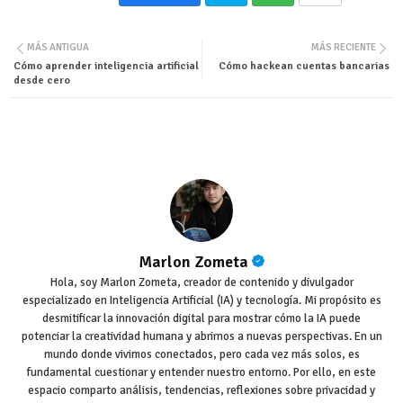
Twit
Wha
MÁS ANTIGUA
MÁS RECIENTE
ter
tsa
Cómo aprender inteligencia artificial
Cómo hackean cuentas bancarias
desde cero
pp
Marlon Zometa
Hola, soy Marlon Zometa, creador de contenido y divulgador
especializado en Inteligencia Artificial (IA) y tecnología. Mi propósito es
desmitificar la innovación digital para mostrar cómo la IA puede
potenciar la creatividad humana y abrirnos a nuevas perspectivas. En un
mundo donde vivimos conectados, pero cada vez más solos, es
fundamental cuestionar y entender nuestro entorno. Por ello, en este
espacio comparto análisis, tendencias, reflexiones sobre privacidad y