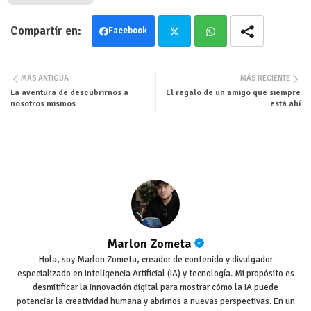
Facebook
Twit
Wha
MÁS ANTIGUA
MÁS RECIENTE
ter
tsa
La aventura de descubrirnos a
El regalo de un amigo que siempre
nosotros mismos
está ahí
pp
Marlon Zometa
Hola, soy Marlon Zometa, creador de contenido y divulgador
especializado en Inteligencia Artificial (IA) y tecnología. Mi propósito es
desmitificar la innovación digital para mostrar cómo la IA puede
potenciar la creatividad humana y abrirnos a nuevas perspectivas. En un